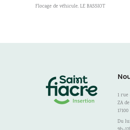
Flocage de véhicule
,
LE BASSIOT
Nou
1 rue
ZA de
17100
Du lu
9h-12