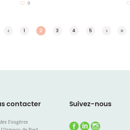
0
1
2
3
4
5
s contacter
Suivez-nous
 des Fougères