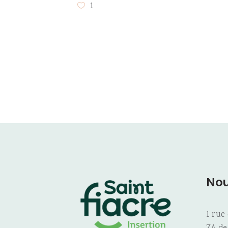
1
Nou
1 rue