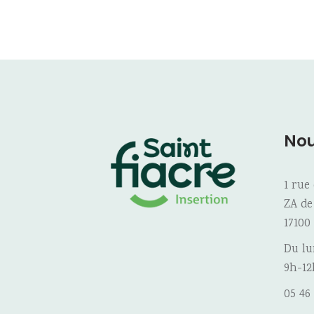
Nou
1 rue
ZA de
17100
Du lu
9h-12
05 46