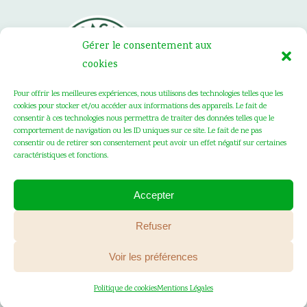
Gérer le consentement aux
cookies
Pour offrir les meilleures expériences, nous utilisons des technologies telles que les
cookies pour stocker et/ou accéder aux informations des appareils. Le fait de
consentir à ces technologies nous permettra de traiter des données telles que le
comportement de navigation ou les ID uniques sur ce site. Le fait de ne pas
consentir ou de retirer son consentement peut avoir un effet négatif sur certaines
caractéristiques et fonctions.
Accepter
SAINT FIACRE © 2020 . Tous les droits
Refuser
réservés .
Mentions Légales
. Création :
Voir les préférences
Vanda Cipriano
Politique de cookies
Mentions Légales