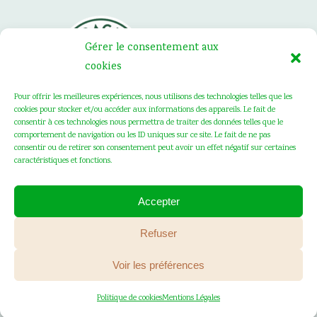
Gérer le consentement aux
cookies
Pour offrir les meilleures expériences, nous utilisons des technologies telles que les
cookies pour stocker et/ou accéder aux informations des appareils. Le fait de
consentir à ces technologies nous permettra de traiter des données telles que le
comportement de navigation ou les ID uniques sur ce site. Le fait de ne pas
consentir ou de retirer son consentement peut avoir un effet négatif sur certaines
caractéristiques et fonctions.
Accepter
SAINT FIACRE © 2020 . Tous les droits
Refuser
réservés .
Mentions Légales
. Création :
Voir les préférences
Vanda Cipriano
Politique de cookies
Mentions Légales